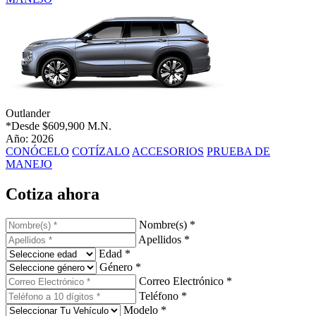
Outlander
*Desde
$609,900 M.N.
Año: 2026
CONÓCELO
COTÍZALO
ACCESORIOS
PRUEBA DE
MANEJO
Cotiza ahora
Nombre(s) *
Apellidos *
Edad *
Género *
Correo Electrónico *
Teléfono *
Modelo *