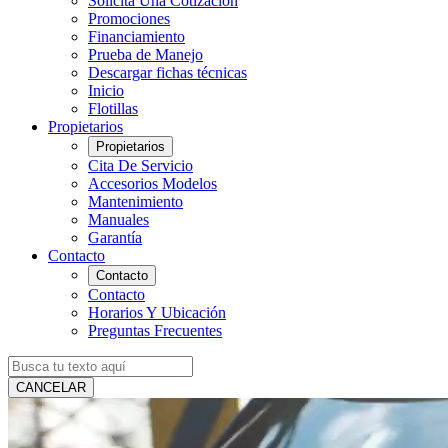
Solicita Una Cotización
Promociones
Financiamiento
Prueba de Manejo
Descargar fichas técnicas
Inicio
Flotillas
Propietarios
Propietarios
Cita De Servicio
Accesorios Modelos
Mantenimiento
Manuales
Garantía
Contacto
Contacto
Contacto
Horarios Y Ubicación
Preguntas Frecuentes
CANCELAR